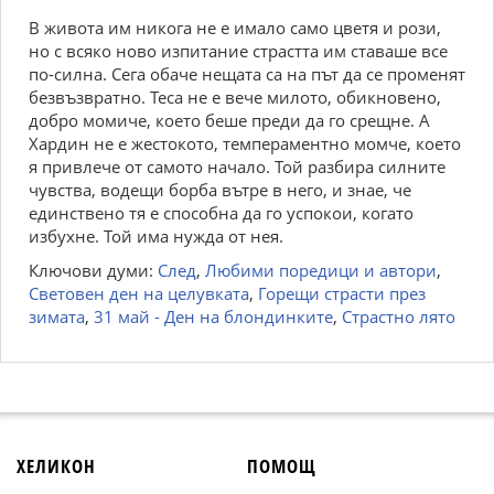
В живота им никога не е имало само цветя и рози,
но с всяко ново изпитание страстта им ставаше все
по-силна. Сега обаче нещата са на път да се променят
безвъзвратно. Теса не е вече милото, обикновено,
добро момиче, което беше преди да го срещне. А
Хардин не е жестокото, темпераментно момче, което
я привлече от самото начало. Той разбира силните
чувства, водещи борба вътре в него, и знае, че
единствено тя е способна да го успокои, когато
избухне. Той има нужда от нея.
Ключови думи:
След
,
Любими поредици и автори
,
Световен ден на целувката
,
Горещи страсти през
зимата
,
31 май - Ден на блондинките
,
Страстно лято
ХЕЛИКОН
ПОМОЩ