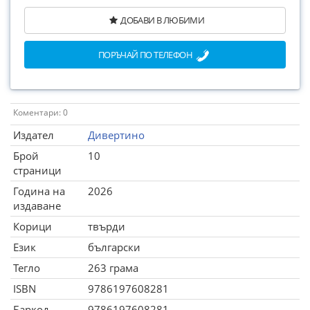
ДОБАВИ В ЛЮБИМИ
ПОРЪЧАЙ ПО ТЕЛЕФОН
Коментари: 0
Издател
Дивертино
Брой
10
страници
Година на
2026
издаване
Корици
твърди
Език
български
Тегло
263 грама
ISBN
9786197608281
Баркод
9786197608281