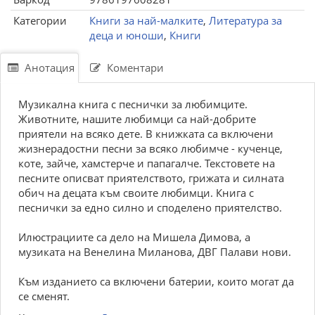
Категории
Книги за най-малките
,
Литература за
деца и юноши
,
Книги
Анотация
Коментари
Музикална книга с песнички за любимците.
Животните, нашите любимци са най-добрите
приятели на всяко дете. В книжката са включени
жизнерадостни песни за всяко любимче - кученце,
коте, зайче, хамстерче и папагалче. Текстовете на
песните описват приятелството, грижата и силната
обич на децата към своите любимци. Книга с
песнички за едно силно и споделено приятелство.
Илюстрациите са дело на Мишела Димова, а
музиката на Венелина Миланова, ДВГ Палави нови.
Към изданието са включени батерии, които могат да
се сменят.