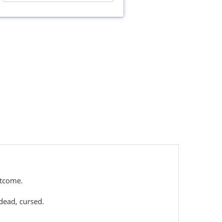
utcome.
ndead, cursed.