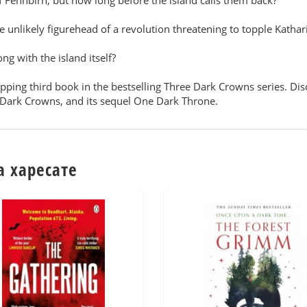
 Fennbirn, but how long before the island calls them back?
 unlikely figurehead of a revolution threatening to topple Kathar
ng with the island itself?
opping third book in the bestselling Three Dark Crowns series. D
ee Dark Crowns, and its sequel One Dark Throne.
а харесате