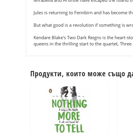
Mirabella and Arsinoe have escaped the island of
Jules is returning to Fennbirn and has become the
But what good is a revolution if something is wro
Kendare Blake's Two Dark Reigns is the heart-st
queens in the thrilling start to the quartet, Thr
Продукти, които може също д