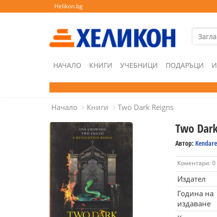
Helikon.bg
НАЧАЛО
КНИГИ
УЧЕБНИЦИ
ПОДАРЪЦИ
И
Начало
Книги
Two Dark Reigns
Two Dark
Автор:
Kendare
Коментари: 0
Издател
Година на
издаване