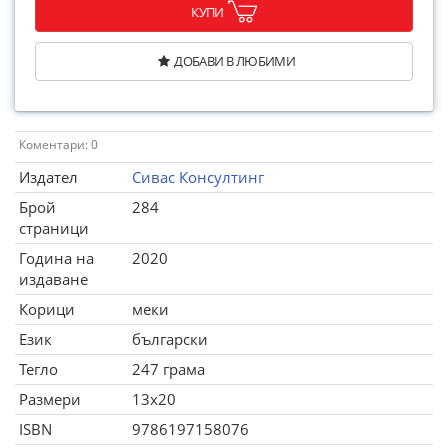
КУПИ
ДОБАВИ В ЛЮБИМИ
Коментари: 0
Издател
Сивас Консултинг
Брой
284
страници
Година на
2020
издаване
Корици
меки
Език
български
Тегло
247 грама
Размери
13x20
ISBN
9786197158076