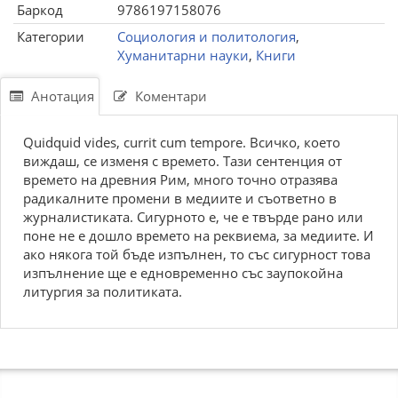
Баркод
9786197158076
Категории
Социология и политология
,
Хуманитарни науки
,
Книги
Анотация
Коментари
Quidquid vides, currit cum tempore. Всичко, което
виждаш, се изменя с времето. Тази сентенция от
времето на древния Рим, много точно отразява
радикалните промени в медиите и съответно в
журналистиката. Сигурното е, че е твърде рано или
поне не е дошло времето на реквиема, за медиите. И
ако някога той бъде изпълнен, то със сигурност това
изпълнение ще е едновременно със заупокойна
литургия за политиката.