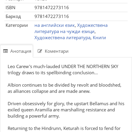
ISBN
9781472273116
Баркод
9781472273116
Категории
на английски език
,
Художествена
литература на чужди езици
,
Художествена литература
,
Книги
Анотация
Коментари
Leo Carew's much-lauded UNDER THE NORTHERN SKY
trilogy draws to its spellbinding conclusion...
Albion continues to be divided by revolt and bloodshed,
as alliances collapse and are made anew.
Driven obsessively for glory, the upstart Bellamus and his
exiled queen Aramilla are marshalling resistance and
building a powerful army.
Returning to the Hindrunn, Keturah is forced to fend for