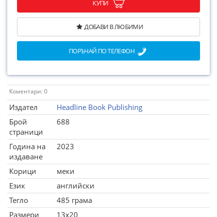
КУПИ
ДОБАВИ В ЛЮБИМИ
ПОРЪЧАЙ ПО ТЕЛЕФОН
Коментари: 0
Издател
Headline Book Publishing
Брой
688
страници
Година на
2023
издаване
Корици
меки
Език
английски
Тегло
485 грама
Размери
13x20