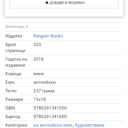
ДОБАВИ В ЛЮБИМИ
Коментари: 0
Издател
Penguin Books
Брой
320
страници
Година на
2018
издаване
Корици
меки
Език
английски
Тегло
237 грама
Размери
15x18
ISBN
9780241341650
Баркод
9780241341650
Категории
на английски език
,
Художествена