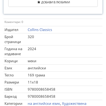
ДОБАВИ В ЛЮБИМИ
Коментари: 0
Издател
Collins Classics
Брой
320
страници
Година на
2024
издаване
Корици
меки
Език
английски
Тегло
169 грама
Размери
11x18
ISBN
9780008658458
Баркод
9780008658458
Категории
на английски език
,
Художествена